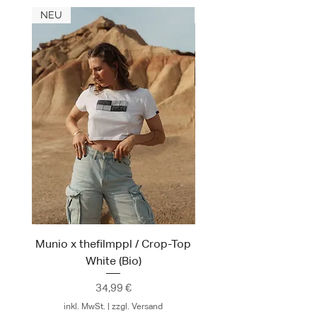
S
49 cm
69 cm
NEU
NEU
M
52 cm
72 cm
L
55 cm
74 cm
XL
58 cm
76 cm
Munio x thefilmppl / Crop-Top
Munio x thefilmppl / T
White (Bio)
Black (Bio, Oversi
Preis
34,99 €
inkl. MwSt.
|
zzgl. Versand